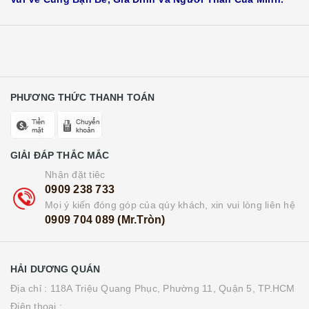
PHƯƠNG THỨC THANH TOÁN
GIẢI ĐÁP THẮC MẮC
Nhận đặt tiêc
0909 238 733
Mọi ý kiến đóng góp của qúy khách, xin vui lòng liên hệ
0909 704 089 (Mr.Tròn)
HẢI DƯƠNG QUÁN
Địa chỉ : 118A Triệu Quang Phục, Phường 11, Quận 5, TP.HCM
Điện thoại :