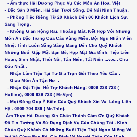
- Ẩm thực Hải Dương Phục Vụ Các Món Ăn Hoa, Việt
- Đặc Sản 3 Miền, Hải Sản Tươi Sống, Dê Núi Ninh Thuận.
- Phòng Tiệc Riêng Từ 20 Khách Đến 80 Khách Lịch Sự,
Sang Trọng.
- Không Gian Rộng Rãi, Thoáng Mát, Kết Hợp Với Những
Món Ăn Đặc Trưng Của Các Vùng Miền, Đội Ngủ Nhân Viên
Nhiệt Tình Luôn Sẵng Sàng Mang Đến Cho Quý Khách
Những Buổi Gặp Mặt Bạn Bè, Họp Mặt Gia Đình, Tiệc Liên
Hoan, Sinh Nhật, Thôi Nôi, Tân Niên, Tất Niên ...v.v... Chu
Đáo Nhất .
- Nhận Làm Tiệc Tại Tư Gia Trọn Gói Theo Yêu Cầu .
- Giao Món Ăn Tận Nơi .
- Nhận Đặt Tiệc, Hỗ Trợ Khách Hàng: 0909 238 733 (
Hotline), 0909 839 733 ( Mr.Vẹn)
- Mọi Đóng Góp Ý Kiến Của Quý Khách Xin Vui Lòng Liên
Hệ : 0909 704 089 ( Mr.Tròn).
Ẩm Thực Hải Dương Xin Chân Thành Cảm Ơn Quý Khách
Đã Tin Tưởng Và Sử Dụng Dịch Vụ Của Chúng Tôi . Kính
Chúc Quý Khách Có Những Buổi Tiệc Thật Ngon Miệng Và
Vui Vẻ Cùng Bạn Bè, Gia Đình Và Người Thân Của Mình.