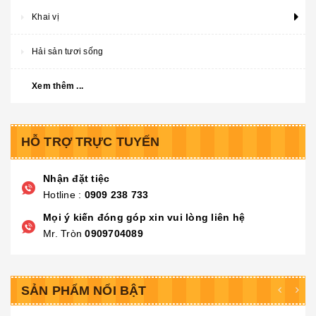
Khai vị
Hải sản tươi sống
Xem thêm ...
HỖ TRỢ TRỰC TUYẾN
Nhận đặt tiệc
Hotline :
0909 238 733
Mọi ý kiến đóng góp xin vui lòng liên hệ
Mr. Tròn
0909704089
SẢN PHẨM NỔI BẬT