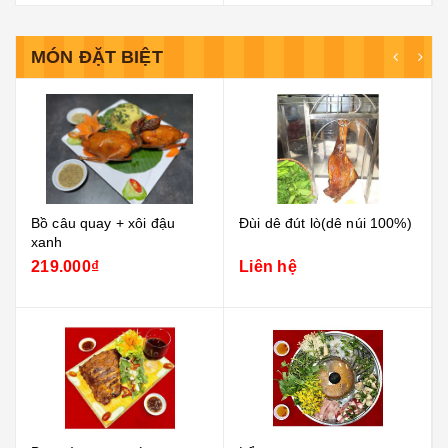
MÓN ĐẶT BIỆT
Đùi dê đút lò(dê núi 100%)
Tôm sú tái thái
Liên hệ
Liên hệ