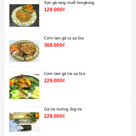
Gà ta ba món
399.000₫
Lưỡi vịt sapo
149.000₫
Lẩu gà ta nấu nấm
399.000₫
Gà quay bánh bao
359.000₫