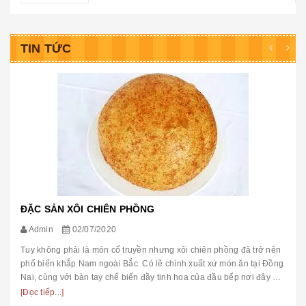
TIN TỨC
ĐẶC SẢN XÔI CHIÊN PHỒNG
Admin
02/07/2020
Tuy không phải là món cổ truyền nhưng xôi chiên phồng đã trở nên
phổ biến khắp Nam ngoài Bắc. Có lẽ chính xuất xứ món ăn tại Đồng
Nai, cùng với bàn tay chế biến đầy tinh hoa của đầu bếp nơi đây đã
...
[Đọc tiếp...]