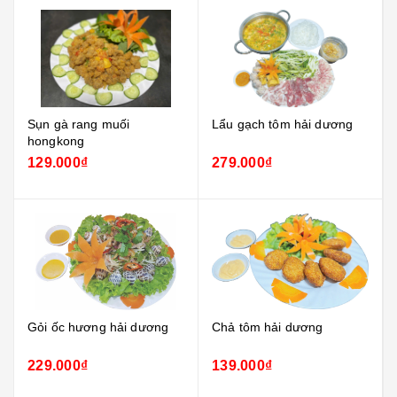
Lẩu gạch tôm hải dương
Tóp mỡ triều khúc
279.000₫
139.000₫
Chả tôm hải dương
Dê rán riềng
139.000₫
209.000₫