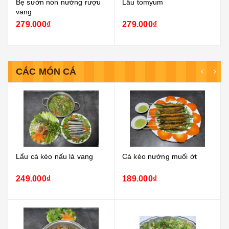
Lẩu tomyum
Đuôi bò tiềm bí
279.000₫
259.000₫
CÁC MÓN CÁ
Cá kèo nướng muối ớt
Cá thác lác hấp cải xanh
189.000₫
149.000₫