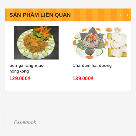
SẢN PHẨM LIÊN QUAN
Sụn gà rang muối
Chả đùm hải dương
hongkong
129.000₫
139.000₫
Facebook