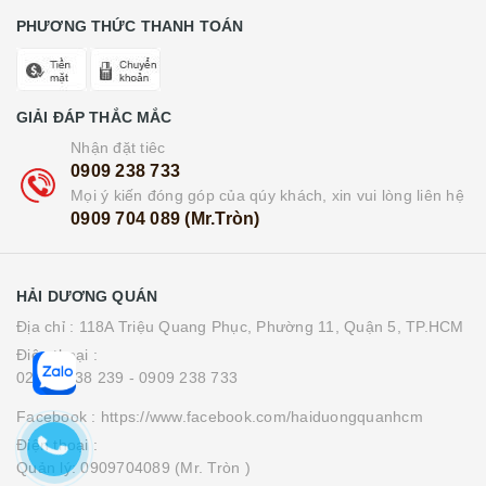
PHƯƠNG THỨC THANH TOÁN
GIẢI ĐÁP THẮC MẮC
Nhận đặt tiêc
0909 238 733
Mọi ý kiến đóng góp của qúy khách, xin vui lòng liên hệ
0909 704 089 (Mr.Tròn)
HẢI DƯƠNG QUÁN
Địa chỉ : 118A Triệu Quang Phục, Phường 11, Quận 5, TP.HCM
Điện thoại :
0283 8538 239
- 0909 238 733
Facebook : https://www.facebook.com/haiduongquanhcm
Điện thoại :
Quản lý: 0909704089 (Mr. Tròn )