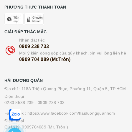
PHƯƠNG THỨC THANH TOÁN
GIẢI ĐÁP THẮC MẮC
Nhận đặt tiêc
0909 238 733
Mọi ý kiến đóng góp của qúy khách, xin vui lòng liên hệ
0909 704 089 (Mr.Tròn)
HẢI DƯƠNG QUÁN
Địa chỉ : 118A Triệu Quang Phục, Phường 11, Quận 5, TP.HCM
Điện thoại :
0283 8538 239
- 0909 238 733
Facebook : https://www.facebook.com/haiduongquanhcm
Điện thoại :
Quản lý: 0909704089 (Mr. Tròn )