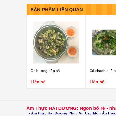
SẢN PHẨM LIÊN QUAN
sả
Cá chạch quế hấp mẻ
Cá bóng mú h
Liên hệ
Liên hệ
Ẩm Thực HẢI DƯƠNG: Ngon bổ rẻ - nha
- Ẩm thực Hải Dương Phục Vụ Các Món Ăn Hoa, V