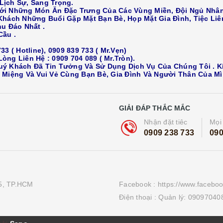
Lịch Sự, Sang Trọng.
ới Những Món Ăn Đặc Trưng Của Các Vùng Miền, Đội Ngủ Nhân
hách Những Buổi Gặp Mặt Bạn Bè, Họp Mặt Gia Đình, Tiệc Liê
 Chu Đáo Nhất .
Cầu .
3 ( Hotline), 0909 839 733 ( Mr.Vẹn)
ng Liên Hệ : 0909 704 089 ( Mr.Tròn).
 Khách Đã Tin Tưởng Và Sử Dụng Dịch Vụ Của Chúng Tôi . K
Miệng Và Vui Vẻ Cùng Bạn Bè, Gia Đình Và Người Thân Của Mì
GIẢI ĐÁP THẮC MẮC
Nhận đặt tiêc
Mọi 
0909 238 733
090
 5, TP.HCM
Facebook : https://www.faceb
Điện thoại :
Quản lý: 090970408