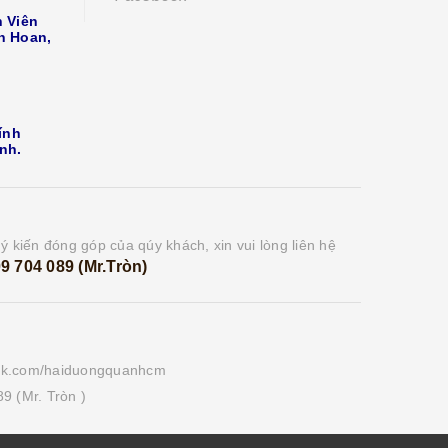
 Viên
n Hoan,
ính
nh.
ý kiến đóng góp của qúy khách, xin vui lòng liên hệ
9 704 089 (Mr.Tròn)
ook.com/haiduongquanhcm
9 (Mr. Tròn )