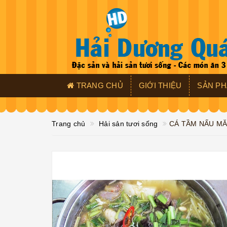
TRANG CHỦ
GIỚI THIỆU
SẢN P
Trang chủ
Hải sản tươi sống
CÁ TẦM NẤU M