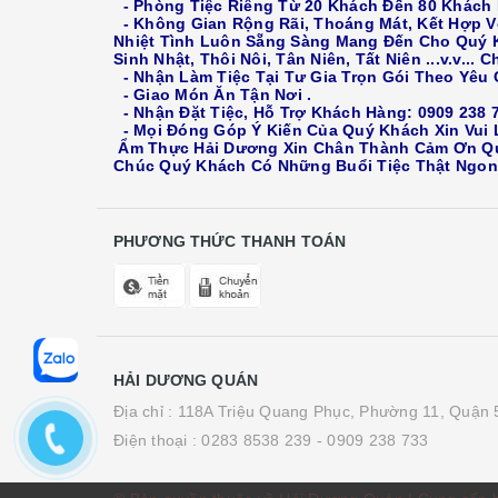
- Phòng Tiệc Riêng Từ 20 Khách Đến 80 Khách 
- Không Gian Rộng Rãi, Thoáng Mát, Kết Hợp V
Nhiệt Tình Luôn Sẵng Sàng Mang Đến Cho Quý K
Sinh Nhật, Thôi Nôi, Tân Niên, Tất Niên ...v.v...
- Nhận Làm Tiệc Tại Tư Gia Trọn Gói Theo Yêu 
- Giao Món Ăn Tận Nơi .
- Nhận Đặt Tiệc, Hỗ Trợ Khách Hàng: 0909 238 73
- Mọi Đóng Góp Ý Kiến Của Quý Khách Xin Vui Lò
Ẩm Thực Hải Dương Xin Chân Thành Cảm Ơn Quý
Chúc Quý Khách Có Những Buổi Tiệc Thật Ngon 
PHƯƠNG THỨC THANH TOÁN
HẢI DƯƠNG QUÁN
Địa chỉ : 118A Triệu Quang Phục, Phường 11, Quận
Điện thoại :
0283 8538 239
- 0909 238 733