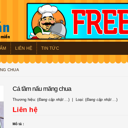
HẨM
LIÊN HỆ
TIN TỨC
ĂNG CHUA
Cá tầm nấu măng chua
Thương hiệu: (
Đang cập nhật ...
)
Loại: (
Đang cập nhật ...
)
Liên hệ
Mô tả :