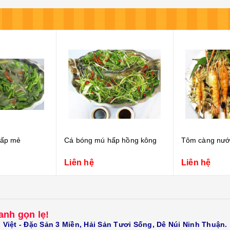
ấp hồng kông
Tôm càng nướng mọi
Cá chim trắn
Liên hệ
Liên hệ
nh gọn lẹ!
iệt - Đặc Sản 3 Miền, Hải Sản Tươi Sống, Dê Núi Ninh Thuận.