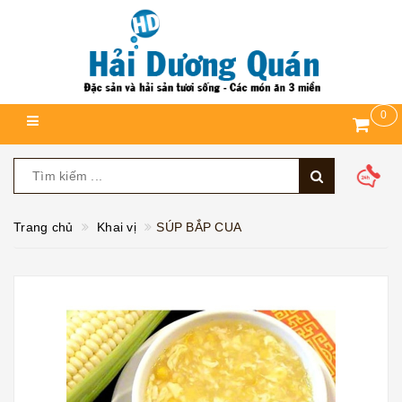
0
Trang chủ
Khai vị
SÚP BẮP CUA