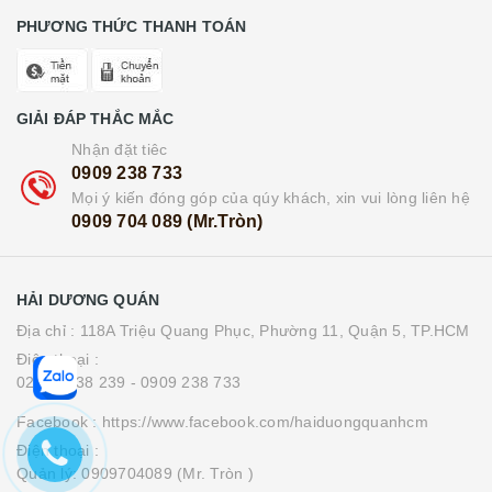
PHƯƠNG THỨC THANH TOÁN
GIẢI ĐÁP THẮC MẮC
Nhận đặt tiêc
0909 238 733
Mọi ý kiến đóng góp của qúy khách, xin vui lòng liên hệ
0909 704 089 (Mr.Tròn)
HẢI DƯƠNG QUÁN
Địa chỉ : 118A Triệu Quang Phục, Phường 11, Quận 5, TP.HCM
Điện thoại :
0283 8538 239
- 0909 238 733
Facebook : https://www.facebook.com/haiduongquanhcm
Điện thoại :
Quản lý: 0909704089 (Mr. Tròn )