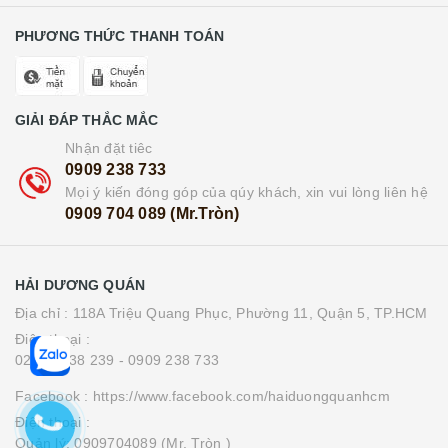
PHƯƠNG THỨC THANH TOÁN
GIẢI ĐÁP THẮC MẮC
Nhận đặt tiêc
0909 238 733
Mọi ý kiến đóng góp của qúy khách, xin vui lòng liên hệ
0909 704 089 (Mr.Tròn)
HẢI DƯƠNG QUÁN
Địa chỉ : 118A Triệu Quang Phục, Phường 11, Quận 5, TP.HCM
Điện thoại :
0283 8538 239
- 0909 238 733
Facebook : https://www.facebook.com/haiduongquanhcm
Điện thoại :
Quản lý: 0909704089 (Mr. Tròn )