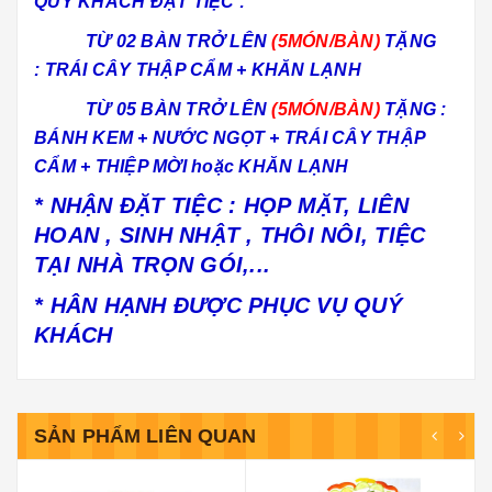
QUÝ KHÁCH ĐẶT TIỆC :
TỪ 02 BÀN TRỞ LÊN
(5MÓN/
BÀN)
TẶNG
: TRÁI CÂY THẬP CẨM + KHĂN LẠNH
TỪ 05 BÀN TRỞ LÊN
(5
MÓN/BÀN)
TẶNG :
BÁNH KEM + NƯỚC NGỌT + TRÁI CÂY THẬP
CẨM + THIỆP MỜI hoặc KHĂN LẠNH
* NHẬN ĐẶT TIỆC : HỌP MẶT, LIÊN
HOAN , SINH NHẬT , THÔI NÔI, TIỆC
TẠI NHÀ TRỌN GÓI,...
* HÂN HẠNH ĐƯỢC PHỤC VỤ QUÝ
KHÁCH
SẢN PHẨM LIÊN QUAN