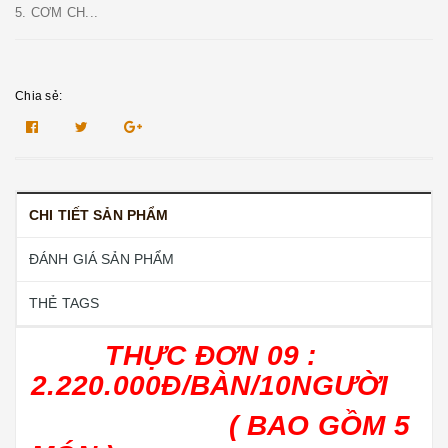
5. CƠM CH...
Chia sẻ:
CHI TIẾT SẢN PHẨM
ĐÁNH GIÁ SẢN PHẨM
THẺ TAGS
THỰC ĐƠN 09 :
2.220.000Đ/BÀN/10NGƯỜI
( BAO GỒM 5