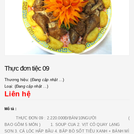
Thực đơn tiệc 09
Thương hiệu: (
Đang cập nhật ...
)
Loại: (
Đang cập nhật ...
)
Liên hệ
Mô tả :
THỰC ĐƠN 09 : 2.220.000Đ/BÀN/10NGƯỜI (
BAO GỒM 5 MÓN ) 1. SOUP CUA 2. VỊT CỎ QUAY LẠNG
SƠN 3. CÁ LÓC HẤP BẦU 4. BẮP BÒ SỐT TIÊU XANH + BÁNH MÌ