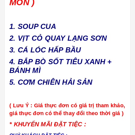
MÓN )
1. SOUP CUA
2. VỊT CỎ QUAY LẠNG SƠN
3. CÁ LÓC HẤP BẦU
4. BẮP BÒ SỐT TIÊU XANH +
BÁNH MÌ
5. CƠM CHIÊN HẢI SẢN
( Lưu Ý : Giá thực đơn có giá trị tham khảo,
giá thực đơn có thể thay đổi theo thời giá )
* KHUYẾN MÃI ĐẶT TIỆC :