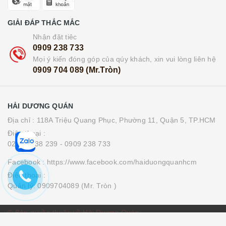
GIẢI ĐÁP THẮC MẮC
Nhận đặt tiêc
0909 238 733
Mọi ý kiến đóng góp của qúy khách, xin vui lòng liên hệ
0909 704 089 (Mr.Tròn)
HẢI DƯƠNG QUÁN
Địa chỉ : 118A Triệu Quang Phục, Phường 11, Quận 5, TP.HCM
Điện thoại :
0283 8538 239
- 0909 238 733
Facebook : https://www.facebook.com/haiduongquanhcm
Điện thoại :
Quản lý: 0909704089 (Mr. Tròn )
© Bản quyền thuộc về Hải Dương Quán