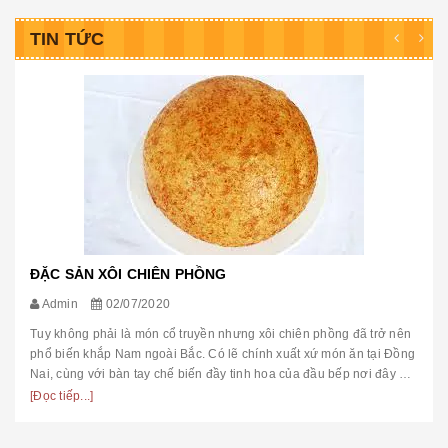
TIN TỨC
ĐẶC SẢN XÔI CHIÊN PHỒNG
Admin
02/07/2020
Tuy không phải là món cổ truyền nhưng xôi chiên phồng đã trở nên
phổ biến khắp Nam ngoài Bắc. Có lẽ chính xuất xứ món ăn tại Đồng
Nai, cùng với bàn tay chế biến đầy tinh hoa của đầu bếp nơi đây đã
...
[Đọc tiếp...]