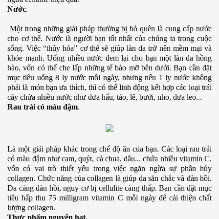
Nước
.
Một trong những giải pháp thường bị bỏ quên là cung cấp nước
cho cơ thể. Nước là người bạn tốt nhất của chúng ta trong cuộc
sống. Việc “thủy hóa” cơ thể sẽ giúp làn da trở nên mềm mại và
khỏe mạnh. Uống nhiều nước đem lại cho bạn một làn da hồng
hào, vốn có thể che lấp những tế bào mỡ bên dưới. Bạn cần đặt
mục tiêu uống 8 ly nước mỗi ngày, nhưng nếu 1 ly nước không
phải là món bạn ưa thích, thì có thể linh động kết hợp các loại trái
cây chứa nhiều nước như dưa hấu, táo, lê, bưởi, nho, dưa leo...
Rau trái có màu đậm
.
Là một giải pháp khác trong chế độ ăn của bạn. Các loại rau trái
có màu đậm như cam, quýt, cà chua, dâu... chứa nhiều vitamin C,
vốn có vai trò thiết yếu trong việc ngăn ngừa sự phân hủy
collagen. Chức năng của collagen là giúp da săn chắc và đàn hồi.
Da càng đàn hồi, nguy cơ bị cellulite càng thấp. Bạn cần đặt mục
tiêu hấp thu 75 milligram vitamin C mỗi ngày để cải thiện chất
lượng collagen.
Thực phẩm nguyên hạt.