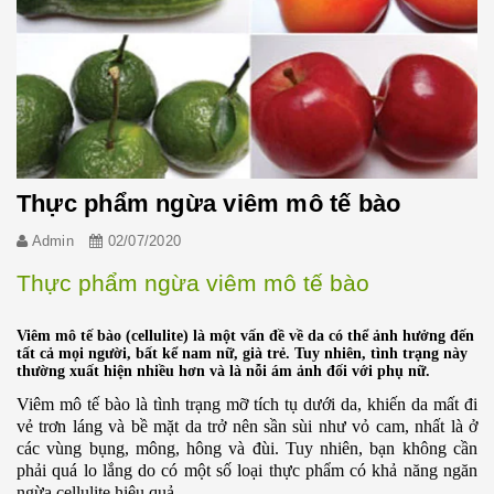
Thực phẩm ngừa viêm mô tế bào
Admin
02/07/2020
Thực phẩm ngừa viêm mô tế bào
Viêm mô tế bào (cellulite) là một vấn đề về da có thể ảnh hưởng đến
tất cả mọi người, bất kể nam nữ, già trẻ. Tuy nhiên, tình trạng này
thường xuất hiện nhiều hơn và là nỗi ám ảnh đối với phụ nữ.
Viêm mô tế bào là tình trạng mỡ tích tụ dưới da, khiến da mất đi
vẻ trơn láng và bề mặt da trở nên sần sùi như vỏ cam, nhất là ở
các vùng bụng, mông, hông và đùi. Tuy nhiên, bạn không cần
phải quá lo lắng do có một số loại thực phẩm có khả năng ngăn
ngừa cellulite hiệu quả.