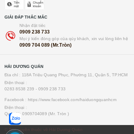
GIẢI ĐÁP THẮC MẮC
Nhận đặt tiêc
0909 238 733
Mọi ý kiến đóng góp của qúy khách, xin vui lòng liên hệ
0909 704 089 (Mr.Tròn)
HẢI DƯƠNG QUÁN
Địa chỉ : 118A Triệu Quang Phục, Phường 11, Quận 5, TP.HCM
Điện thoại :
0283 8538 239
- 0909 238 733
Facebook : https://www.facebook.com/haiduongquanhcm
Điện thoại :
Quản lý: 0909704089 (Mr. Tròn )
© Bản quyền thuộc về Hải Dương Quán