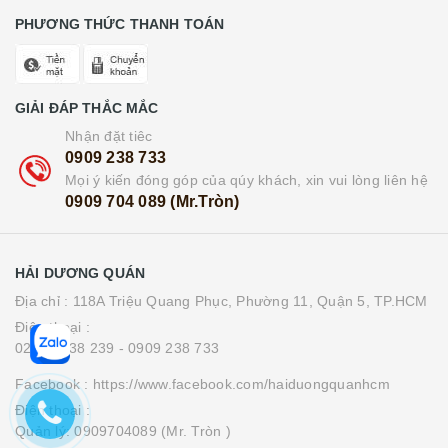
PHƯƠNG THỨC THANH TOÁN
GIẢI ĐÁP THẮC MẮC
Nhận đặt tiêc
0909 238 733
Mọi ý kiến đóng góp của qúy khách, xin vui lòng liên hệ
0909 704 089 (Mr.Tròn)
HẢI DƯƠNG QUÁN
Địa chỉ : 118A Triệu Quang Phục, Phường 11, Quận 5, TP.HCM
Điện thoại :
0283 8538 239
- 0909 238 733
Facebook : https://www.facebook.com/haiduongquanhcm
Điện thoại :
Quản lý: 0909704089 (Mr. Tròn )