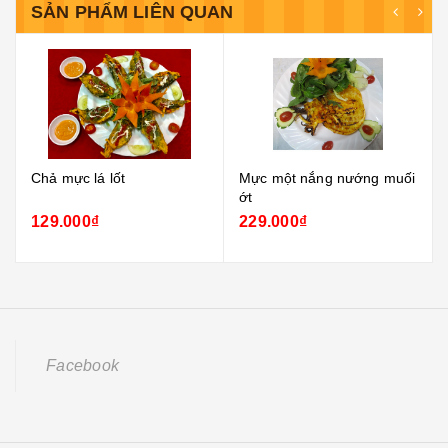
SẢN PHẨM LIÊN QUAN
Chả mực lá lốt
Mực một nắng nướng muối
ớt
129.000₫
229.000₫
Facebook