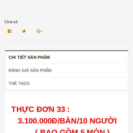
Chia sẻ:
CHI TIẾT SẢN PHẨM
ĐÁNH GIÁ SẢN PHẨM
THẺ TAGS
THỰC ĐƠN 33 :
3.100.000Đ/BÀN/10 NGƯỜI
( BAO GỒM 5 MÓN )