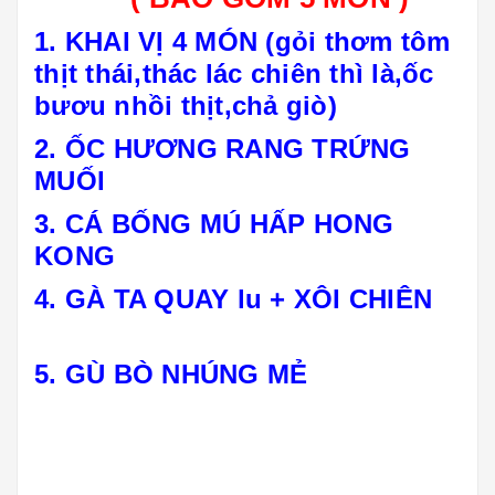
1. KHAI VỊ 4 MÓN (gỏi thơm tôm
thịt thái,thác lác chiên thì là,ốc
bươu nhồi thịt,chả giò)
2. ỐC HƯƠNG RANG TRỨNG
MUỐI
3. CÁ BỐNG MÚ HẤP HONG
KONG
4. GÀ TA QUAY lu + XÔI CHIÊN
5. GÙ BÒ NHÚNG MẺ