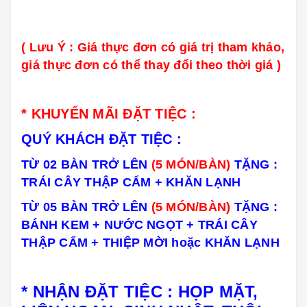
( Lưu Ý : Giá thực đơn có giá trị tham khảo,
giá thực đơn có thể thay đổi theo thời giá )
* KHUYẾN MÃI ĐẶT TIỆC :
QUÝ KHÁCH ĐẶT TIỆC :
TỪ 02 BÀN TRỞ LÊN
(5 MÓN/BÀN)
TẶNG :
TRÁI CÂY THẬP CẨM + KHĂN LẠNH
TỪ 05 BÀN TRỞ LÊN
(5 MÓN/BÀN)
TẶNG :
BÁNH KEM + NƯỚC NGỌT + TRÁI CÂY
THẬP CẨM + THIỆP MỜI hoặc KHĂN LẠNH
* NHẬN ĐẶT TIỆC : HỌP MẶT,