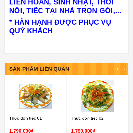
LIÊN HOAN, SINH NHẬT, THÔI
NÔI, TIỆC TẠI NHÀ TRỌN GÓI,...
* HÂN HẠNH ĐƯỢC PHỤC VỤ
QUÝ KHÁCH
SẢN PHẨM LIÊN QUAN
Thực đơn tiệc 01
Thực đơn tiệc 02
1.790.000₫
1.790.000₫