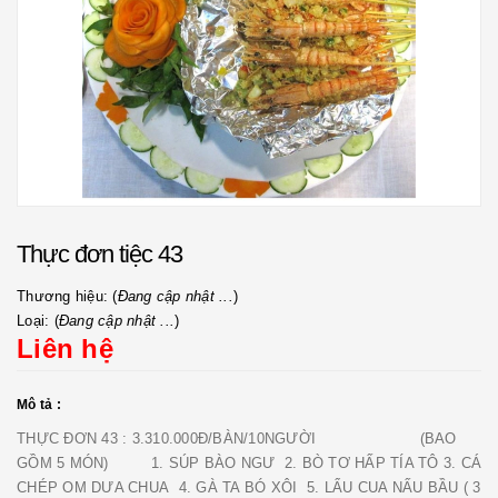
Thực đơn tiệc 43
Thương hiệu: (
Đang cập nhật ...
)
Loại: (
Đang cập nhật ...
)
Liên hệ
Mô tả :
THỰC ĐƠN 43 : 3.310.000Đ/BÀN/10NGƯỜI (BAO
GỒM 5 MÓN) 1. SÚP BÀO NGƯ 2. BÒ TƠ HẤP TÍA TÔ 3. CÁ
CHÉP OM DƯA CHUA 4. GÀ TA BÓ XÔI 5. LẨU CUA NẤU BẦU ( 3