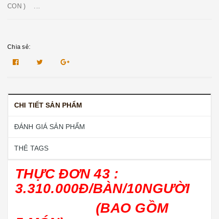
CON ) ...
Chia sẻ:
CHI TIẾT SẢN PHẨM
ĐÁNH GIÁ SẢN PHẨM
THẺ TAGS
THỰC ĐƠN 43 :
3.310.000Đ/BÀN/10NGƯỜI
(BAO GỒM