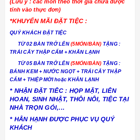
(Lưu ý : các món theo thời giá chưa được
tính vào thực đơn)
*KHUYẾN MÃI ĐẶT TIỆC :
QUÝ KHÁCH ĐẶT TIỆC
TỪ 02 BÀN TRỞ LÊN
(5MÓN/BÀN)
TẶNG :
TRÁI CÂY THẬP CẨM + KHĂN LẠNH
TỪ 05 BÀN TRỞ LÊN
(5MÓN/BÀN)
TẶNG :
BÁNH KEM + NƯỚC NGỌT + TRÁI CÂY THẬP
CẨM + THIỆP MỜI hoặc KHĂN LẠNH
* NHẬN ĐẶT TIÊC : HỌP MẶT, LIÊN
HOAN, SINH NHẬT, THÔI NÔI, TIỆC TẠI
NHÀ TRỌN GÓI,...
* HÂN HẠNH ĐƯỢC PHỤC VỤ QUÝ
KHÁCH